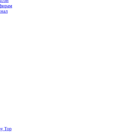
ксон
ьфирам
инал
ay Top