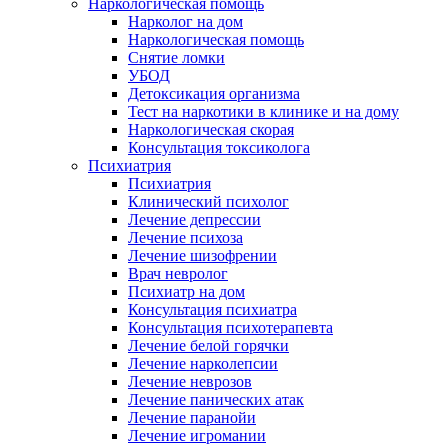
Наркологическая помощь
Нарколог на дом
Наркологическая помощь
Снятие ломки
УБОД
Детоксикация организма
Тест на наркотики в клинике и на дому
Наркологическая скорая
Консультация токсиколога
Психиатрия
Психиатрия
Клинический психолог
Лечение депрессии
Лечение психоза
Лечение шизофрении
Врач невролог
Психиатр на дом
Консультация психиатра
Консультация психотерапевта
Лечение белой горячки
Лечение нарколепсии
Лечение неврозов
Лечение панических атак
Лечение паранойи
Лечение игромании