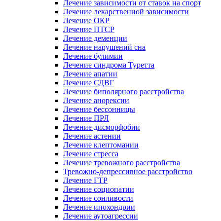
Лечение зависимости от ставок на спорт
Лечение лекарственной зависимости
Лечение ОКР
Лечение ПТСР
Лечение деменции
Лечение нарушений сна
Лечение булимии
Лечение синдрома Туретта
Лечение апатии
Лечение СДВГ
Лечение биполярного расстройства
Лечение анорексии
Лечение бессонницы
Лечение ПРЛ
Лечение дисморфобии
Лечение астении
Лечение клептомании
Лечение стресса
Лечение тревожного расстройства
Тревожно-депрессивное расстройство
Лечение ГТР
Лечение социопатии
Лечение сонливости
Лечение ипохондрии
Лечение аутоагрессии