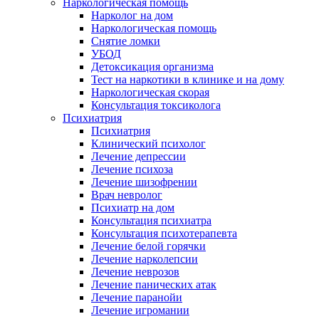
Наркологическая помощь
Нарколог на дом
Наркологическая помощь
Снятие ломки
УБОД
Детоксикация организма
Тест на наркотики в клинике и на дому
Наркологическая скорая
Консультация токсиколога
Психиатрия
Психиатрия
Клинический психолог
Лечение депрессии
Лечение психоза
Лечение шизофрении
Врач невролог
Психиатр на дом
Консультация психиатра
Консультация психотерапевта
Лечение белой горячки
Лечение нарколепсии
Лечение неврозов
Лечение панических атак
Лечение паранойи
Лечение игромании