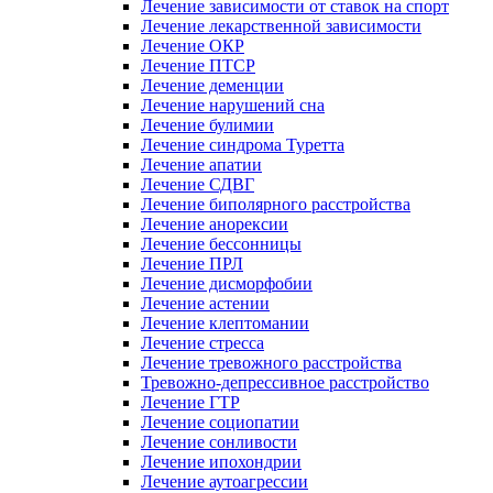
Лечение зависимости от ставок на спорт
Лечение лекарственной зависимости
Лечение ОКР
Лечение ПТСР
Лечение деменции
Лечение нарушений сна
Лечение булимии
Лечение синдрома Туретта
Лечение апатии
Лечение СДВГ
Лечение биполярного расстройства
Лечение анорексии
Лечение бессонницы
Лечение ПРЛ
Лечение дисморфобии
Лечение астении
Лечение клептомании
Лечение стресса
Лечение тревожного расстройства
Тревожно-депрессивное расстройство
Лечение ГТР
Лечение социопатии
Лечение сонливости
Лечение ипохондрии
Лечение аутоагрессии