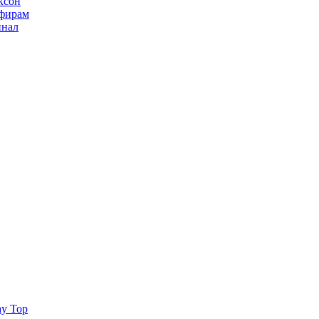
ксон
ьфирам
инал
ay Top